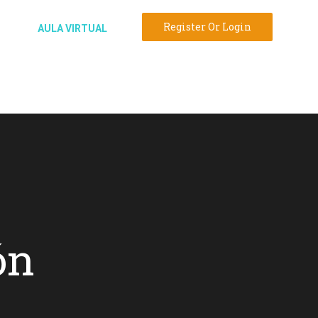
Register Or Login
N
AULA VIRTUAL
ón